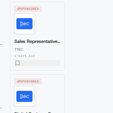
SPONSORED
n
Sales Representative (Presales) with German
TTEC
4 DAYS AGO
SPONSORED