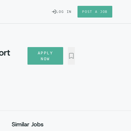
LOG IN
POST A JOB
ort
APPLY
NOW
Similar Jobs