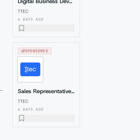
Digital Business Development Specialist with Czech (Relocation to Krakow wi...
TTEC
4 DAYS AGO
SPONSORED
Sales Representative (Presales) with Romanian
TTEC
4 DAYS AGO