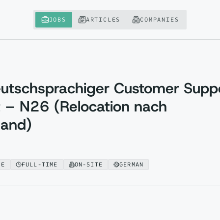
JOBS
ARTICLES
COMPANIES
Deutschsprachiger Customer Supp
t – N26 (Relocation nach
land)
CE
FULL-TIME
ON-SITE
GERMAN