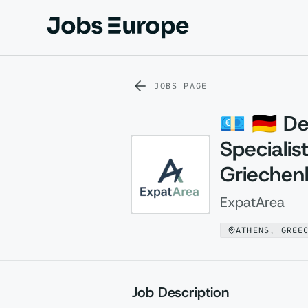
Jobs Europe
JOBS PAGE
💶 🇩🇪 
Specialis
Griechen
ExpatArea
ATHENS, GREE
Job Description