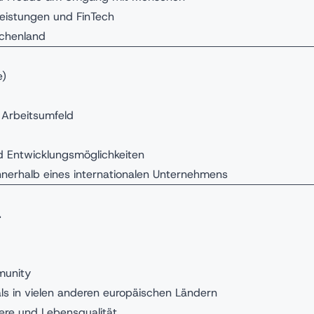
tleistungen und FinTech
echenland
e)
s Arbeitsumfeld
nd Entwicklungsmöglichkeiten
innerhalb eines internationalen Unternehmens
.
munity
ls in vielen anderen europäischen Ländern
iere und Lebensqualität