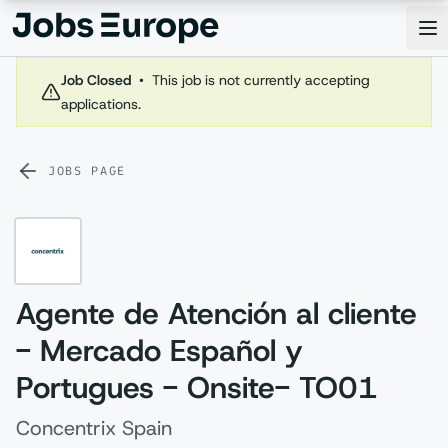
Jobs Europe
Op
Job Closed
•
This job is not currently accepting
applications.
JOBS PAGE
Agente de Atención al cliente
- Mercado Español y
Portugues - Onsite- TO01
Concentrix Spain