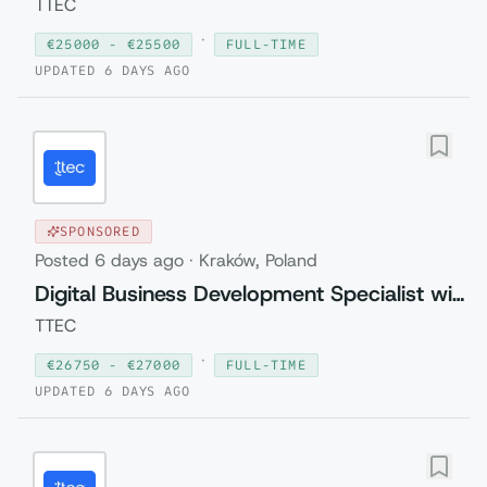
TTEC
·
€
25000
- €
25500
FULL-TIME
UPDATED
6 DAYS AGO
SPONSORED
Posted
6 days ago
·
Kraków, Poland
Digital Business Development Specialist with Czech (Relocation to Krakow wi...
TTEC
·
€
26750
- €
27000
FULL-TIME
UPDATED
6 DAYS AGO